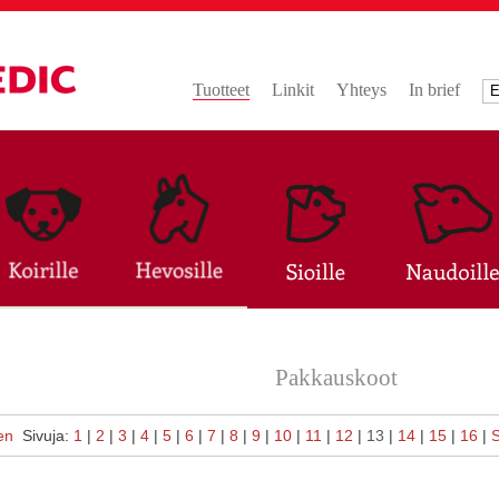
Tuotteet
Linkit
Yhteys
In brief
Pakkauskoot
en
Sivuja:
1
|
2
|
3
|
4
|
5
|
6
|
7
|
8
|
9
|
10
|
11
|
12
|
13
|
14
|
15
|
16
|