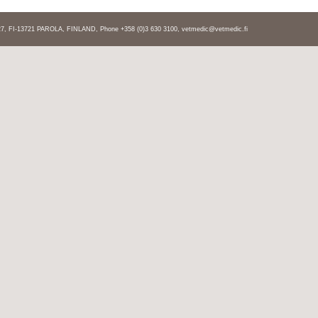
 FI-13721 PAROLA, FINLAND, Phone +358 (0)3 630 3100,
vetmedic@vetmedic.fi