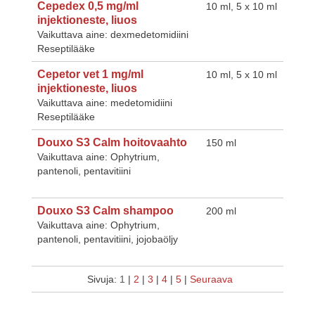
Cepedex 0,5 mg/ml
10 ml, 5 x 10 ml
injektioneste, liuos
Vaikuttava aine: dexmedetomidiini
Reseptilääke
Cepetor vet 1 mg/ml
10 ml, 5 x 10 ml
injektioneste, liuos
Vaikuttava aine: medetomidiini
Reseptilääke
Douxo S3 Calm hoitovaahto
150 ml
Vaikuttava aine: Ophytrium,
pantenoli, pentavitiini
Douxo S3 Calm shampoo
200 ml
Vaikuttava aine: Ophytrium,
pantenoli, pentavitiini, jojobaöljy
Sivuja:
1
|
2
|
3
|
4
|
5
|
Seuraava