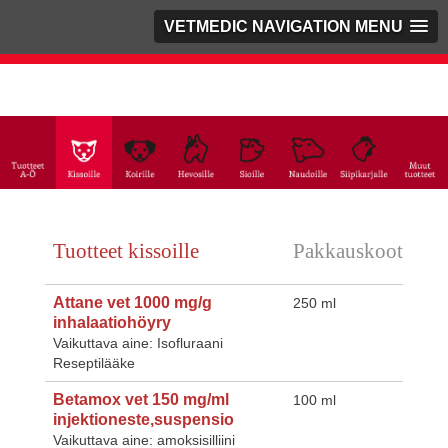
VETMEDIC NAVIGATION MENU
Tuotteet kissoille
Pakkauskoot
Attane vet 1000 mg/g
250 ml
inhalaatiohöyry
Vaikuttava aine: Isofluraani
Reseptilääke
Betamox vet 150 mg/ml
100 ml
injektioneste,suspensio
Vaikuttava aine: amoksisilliini