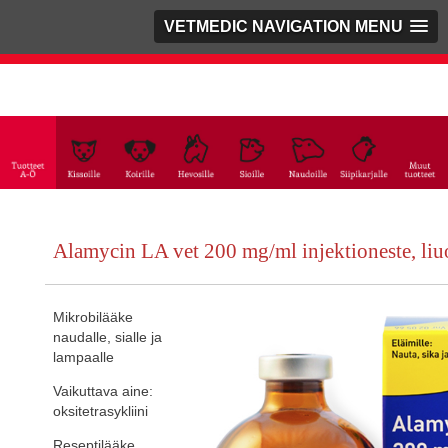
VETMEDIC NAVIGATION MENU
Alamycin LA vet 200 mg/ml injektioneste, liu
Mikrobilääke
naudalle, sialle ja
lampaalle
Vaikuttava aine:
oksitetrasykliini
Reseptilääke