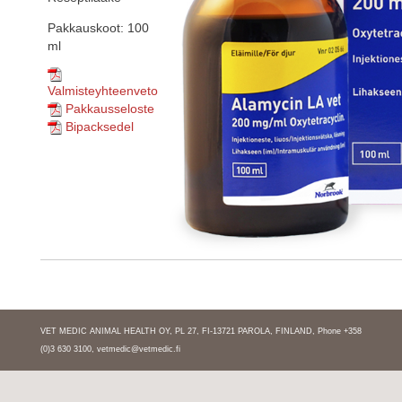
Pakkauskoot: 100
ml
Valmisteyhteenveto
Pakkausseloste
Bipacksedel
VET MEDIC ANIMAL HEALTH OY, PL 27, FI-13721 PAROLA, FINLAND, Phone +358
(0)3 630 3100,
vetmedic@vetmedic.fi